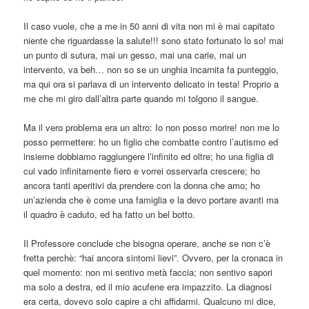
Il caso vuole, che a me in 50 anni di vita non mi è mai capitato
niente che riguardasse la salute!!! sono stato fortunato lo so! mai
un punto di sutura, mai un gesso, mai una carie, mai un
intervento, va beh… non so se un unghia incarnita fa punteggio,
ma qui ora si parlava di un intervento delicato in testa! Proprio a
me che mi giro dall’altra parte quando mi tolgono il sangue.
Ma il vero problema era un altro: Io non posso morire! non me lo
posso permettere: ho un figlio che combatte contro l’autismo ed
insieme dobbiamo raggiungere l’infinito ed oltre; ho una figlia di
cui vado infinitamente fiero e vorrei osservarla crescere; ho
ancora tanti aperitivi da prendere con la donna che amo; ho
un’azienda che è come una famiglia e la devo portare avanti ma
il quadro è caduto, ed ha fatto un bel botto.
Il Professore conclude che bisogna operare, anche se non c’è
fretta perchè: “hai ancora sintomi lievi”. Ovvero, per la cronaca in
quel momento: non mi sentivo metà faccia; non sentivo sapori
ma solo a destra, ed il mio acufene era impazzito. La diagnosi
era certa, dovevo solo capire a chi affidarmi. Qualcuno mi dice,