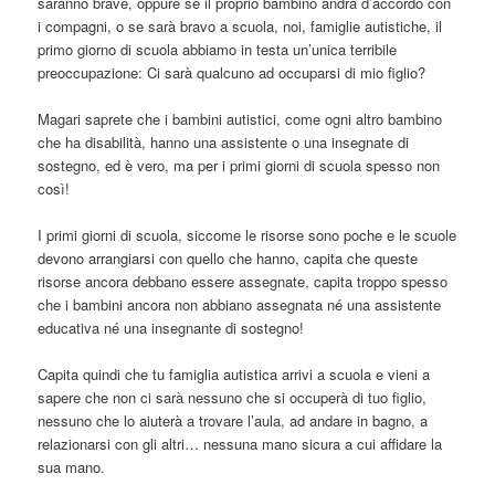
saranno brave, oppure se il proprio bambino andrà d’accordo con
i compagni, o se sarà bravo a scuola, noi, famiglie autistiche, il
primo giorno di scuola abbiamo in testa un’unica terribile
preoccupazione: Ci sarà qualcuno ad occuparsi di mio figlio?
Magari saprete che i bambini autistici, come ogni altro bambino
che ha disabilità, hanno una assistente o una insegnate di
sostegno, ed è vero, ma per i primi giorni di scuola spesso non
così!
I primi giorni di scuola, siccome le risorse sono poche e le scuole
devono arrangiarsi con quello che hanno, capita che queste
risorse ancora debbano essere assegnate, capita troppo spesso
che i bambini ancora non abbiano assegnata né una assistente
educativa né una insegnante di sostegno!
Capita quindi che tu famiglia autistica arrivi a scuola e vieni a
sapere che non ci sarà nessuno che si occuperà di tuo figlio,
nessuno che lo aiuterà a trovare l’aula, ad andare in bagno, a
relazionarsi con gli altri… nessuna mano sicura a cui affidare la
sua mano.