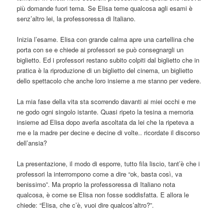
più domande fuori tema. Se Elisa teme qualcosa agli esami è
senz’altro lei, la professoressa di Italiano.
Inizia l’esame. Elisa con grande calma apre una cartellina che
porta con se e chiede ai professori se può consegnargli un
biglietto. Ed i professori restano subito colpiti dal biglietto che in
pratica è la riproduzione di un biglietto del cinema, un biglietto
dello spettacolo che anche loro insieme a me stanno per vedere.
La mia fase della vita sta scorrendo davanti ai miei occhi e me
ne godo ogni singolo istante. Quasi ripeto la tesina a memoria
insieme ad Elisa dopo averla ascoltata da lei che la ripeteva a
me e la madre per decine e decine di volte.. ricordate il discorso
dell’ansia?
La presentazione, il modo di esporre, tutto fila liscio, tant’è che i
professori la interrompono come a dire “ok, basta così, va
benissimo”. Ma proprio la professoressa di Italiano nota
qualcosa, è come se Elisa non fosse soddisfatta. E allora le
chiede: “Elisa, che c’è, vuoi dire qualcos’altro?”.