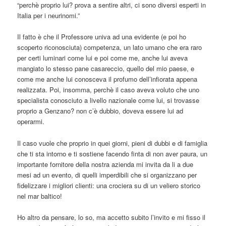
“perchè proprio lui? prova a sentire altri, ci sono diversi esperti in
Italia per i neurinomi.”
Il fatto è che il Professore univa ad una evidente (e poi ho
scoperto riconosciuta) competenza, un lato umano che era raro
per certi luminari come lui e poi come me, anche lui aveva
mangiato lo stesso pane casareccio, quello del mio paese, e
come me anche lui conosceva il profumo dell’infiorata appena
realizzata. Poi, insomma, perchè il caso aveva voluto che uno
specialista conosciuto a livello nazionale come lui, si trovasse
proprio a Genzano? non c’è dubbio, doveva essere lui ad
operarmi.
Il caso vuole che proprio in quei giorni, pieni di dubbi e di famiglia
che ti sta intorno e ti sostiene facendo finta di non aver paura, un
importante fornitore della nostra azienda mi invita da li a due
mesi ad un evento, di quelli imperdibili che si organizzano per
fidelizzare i migliori clienti: una crociera su di un veliero storico
nel mar baltico!
Ho altro da pensare, lo so, ma accetto subito l’invito e mi fisso il