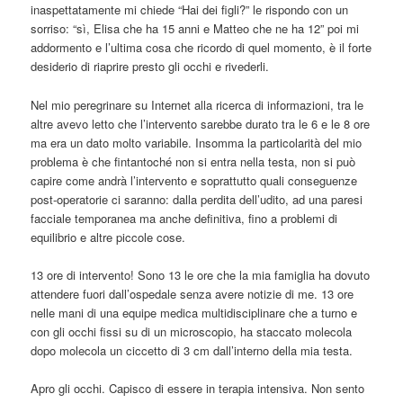
inaspettatamente mi chiede “Hai dei figli?” le rispondo con un
sorriso: “sì, Elisa che ha 15 anni e Matteo che ne ha 12” poi mi
addormento e l’ultima cosa che ricordo di quel momento, è il forte
desiderio di riaprire presto gli occhi e rivederli.
Nel mio peregrinare su Internet alla ricerca di informazioni, tra le
altre avevo letto che l’intervento sarebbe durato tra le 6 e le 8 ore
ma era un dato molto variabile. Insomma la particolarità del mio
problema è che fintantoché non si entra nella testa, non si può
capire come andrà l’intervento e soprattutto quali conseguenze
post-operatorie ci saranno: dalla perdita dell’udito, ad una paresi
facciale temporanea ma anche definitiva, fino a problemi di
equilibrio e altre piccole cose.
13 ore di intervento! Sono 13 le ore che la mia famiglia ha dovuto
attendere fuori dall’ospedale senza avere notizie di me. 13 ore
nelle mani di una equipe medica multidisciplinare che a turno e
con gli occhi fissi su di un microscopio, ha staccato molecola
dopo molecola un ciccetto di 3 cm dall’interno della mia testa.
Apro gli occhi. Capisco di essere in terapia intensiva. Non sento