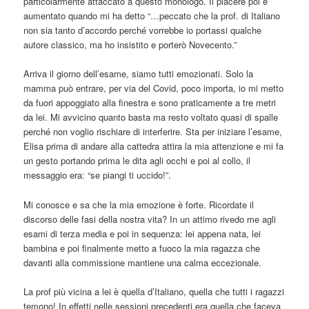
particolarmente attaccato a questo monologo. Il piacere poi è
aumentato quando mi ha detto “…peccato che la prof. di Italiano
non sia tanto d’accordo perché vorrebbe io portassi qualche
autore classico, ma ho insistito e porterò Novecento.”
Arriva il giorno dell’esame, siamo tutti emozionati. Solo la
mamma può entrare, per via del Covid, poco importa, io mi metto
da fuori appoggiato alla finestra e sono praticamente a tre metri
da lei. Mi avvicino quanto basta ma resto voltato quasi di spalle
perché non voglio rischiare di interferire. Sta per iniziare l’esame,
Elisa prima di andare alla cattedra attira la mia attenzione e mi fa
un gesto portando prima le dita agli occhi e poi al collo, il
messaggio era: “se piangi ti uccido!”.
Mi conosce e sa che la mia emozione è forte. Ricordate il
discorso delle fasi della nostra vita? In un attimo rivedo me agli
esami di terza media e poi in sequenza: lei appena nata, lei
bambina e poi finalmente metto a fuoco la mia ragazza che
davanti alla commissione mantiene una calma eccezionale.
La prof più vicina a lei è quella d’Italiano, quella che tutti i ragazzi
temono! In effetti nelle sessioni precedenti era quella che faceva