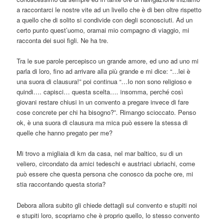
a raccontarci le nostre vite ad un livello che è di ben oltre rispetto
a quello che di solito si condivide con degli sconosciuti. Ad un
certo punto quest’uomo, oramai mio compagno di viaggio, mi
racconta dei suoi figli. Ne ha tre.
Tra le sue parole percepisco un grande amore, ed uno ad uno mi
parla di loro, fino ad arrivare alla più grande e mi dice: “…lei è
una suora di clausura!” poi continua “…Io non sono religioso e
quindi…. capisci… questa scelta…. insomma, perché così
giovani restare chiusi in un convento a pregare invece di fare
cose concrete per chi ha bisogno?”. Rimango scioccato. Penso
ok, è una suora di clausura ma mica può essere la stessa di
quelle che hanno pregato per me?
Mi trovo a migliaia di km da casa, nel mar baltico, su di un
veliero, circondato da amici tedeschi e austriaci ubriachi, come
può essere che questa persona che conosco da poche ore, mi
stia raccontando questa storia?
Debora allora subito gli chiede dettagli sul convento e stupiti noi
e stupiti loro, scopriamo che è proprio quello, lo stesso convento