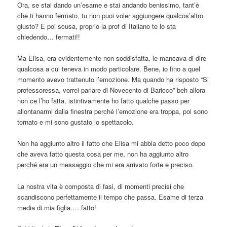
Ora, se stai dando un’esame e stai andando benissimo, tant’è
che ti hanno fermato, tu non puoi voler aggiungere qualcos’altro
giusto? E poi scusa, proprio la prof di Italiano te lo sta
chiedendo… fermati!!
Ma Elisa, era evidentemente non soddisfatta, le mancava di dire
qualcosa a cui teneva in modo particolare. Bene, io fino a quel
momento avevo trattenuto l’emozione. Ma quando ha risposto “Si
professoressa, vorrei parlare di Novecento di Baricco” beh allora
non ce l’ho fatta, istintivamente ho fatto qualche passo per
allontanarmi dalla finestra perché l’emozione era troppa, poi sono
tornato e mi sono gustato lo spettacolo.
Non ha aggiunto altro il fatto che Elisa mi abbia detto poco dopo
che aveva fatto questa cosa per me, non ha aggiunto altro
perché era un messaggio che mi era arrivato forte e preciso.
La nostra vita è composta di fasi, di momenti precisi che
scandiscono perfettamente il tempo che passa. Esame di terza
media di mia figlia…. fatto!