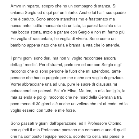
Arrivo in reparto, scopro che ho un compagno di stanza. Si
chiama Sergio ed è qui per un infarto. Anche lui ha il suo quadro
che è caduto. Sono ancora stanchissimo e frastornato ma
nonostante l’udito mancante da un lato, la paresi facciale e la
mia bocca storta, inizio a parlare con Sergio e non mi fermo più.
Ho voglia di raccontare, ho voglia di vivere. Sono come un
bambino appena nato che urla e brama la vita che lo attende.
I primi giorni sono duri, ma non vi voglio raccontare ancora
dettagli medici. Per distrarmi, parlo ore ed ore con Sergio e gli
racconto che ci sono persone la fuori che mi attendono, tante
persone che hanno pregato per me e che ora voglio ringraziare.
Vorrei abbracciarle una ad una, pure le suore di clausura mi
abbraccerei se potessi. Poi c’è Elisa, Matteo, la mia famiglia, la
mia azienda e poi gli racconto che nel nord della Germania tra
poco meno di 30 giorni c’è anche un veliero che mi attende, ed io
voglio esserci con tutte le mie forze.
Sono passati 9 giorni dall’operazione, ed il Professore Otorino,
non quindi il mio Professore paesano ma comunque uno di quelli
che ha composto l’equipe medica, scontento della mia paresi e