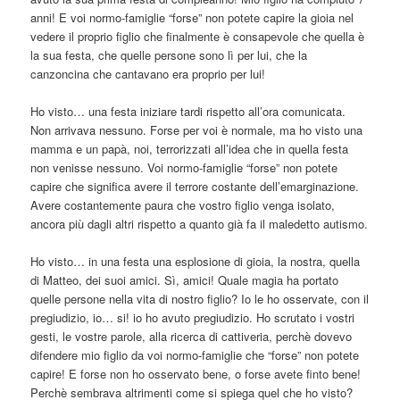
anni! E voi normo-famiglie “forse” non potete capire la gioia nel
vedere il proprio figlio che finalmente è consapevole che quella è
la sua festa, che quelle persone sono lì per lui, che la
canzoncina che cantavano era proprio per lui!
Ho visto… una festa iniziare tardi rispetto all’ora comunicata.
Non arrivava nessuno. Forse per voi è normale, ma ho visto una
mamma e un papà, noi, terrorizzati all’idea che in quella festa
non venisse nessuno. Voi normo-famiglie “forse” non potete
capire che significa avere il terrore costante dell’emarginazione.
Avere costantemente paura che vostro figlio venga isolato,
ancora più dagli altri rispetto a quanto già fa il maledetto autismo.
Ho visto… in una festa una esplosione di gioia, la nostra, quella
di Matteo, dei suoi amici. Sì, amici! Quale magia ha portato
quelle persone nella vita di nostro figlio? Io le ho osservate, con il
pregiudizio, io… si! io ho avuto pregiudizio. Ho scrutato i vostri
gesti, le vostre parole, alla ricerca di cattiveria, perchè dovevo
difendere mio figlio da voi normo-famiglie che “forse” non potete
capire! E forse non ho osservato bene, o forse avete finto bene!
Perchè sembrava altrimenti come si spiega quel che ho visto?