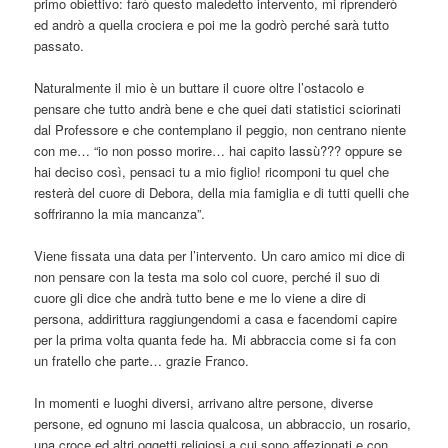
primo obiettivo: farò questo maledetto intervento, mi riprenderò
ed andrò a quella crociera e poi me la godrò perché sarà tutto
passato.
Naturalmente il mio è un buttare il cuore oltre l’ostacolo e
pensare che tutto andrà bene e che quei dati statistici sciorinati
dal Professore e che contemplano il peggio, non centrano niente
con me… “io non posso morire… hai capito lassù??? oppure se
hai deciso così, pensaci tu a mio figlio! ricomponi tu quel che
resterà del cuore di Debora, della mia famiglia e di tutti quelli che
soffriranno la mia mancanza”.
Viene fissata una data per l’intervento. Un caro amico mi dice di
non pensare con la testa ma solo col cuore, perché il suo di
cuore gli dice che andrà tutto bene e me lo viene a dire di
persona, addirittura raggiungendomi a casa e facendomi capire
per la prima volta quanta fede ha. Mi abbraccia come si fa con
un fratello che parte… grazie Franco.
In momenti e luoghi diversi, arrivano altre persone, diverse
persone, ed ognuno mi lascia qualcosa, un abbraccio, un rosario,
una croce ed altri oggetti religiosi a cui sono affezionati e con