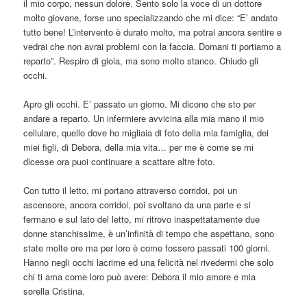
il mio corpo, nessun dolore. Sento solo la voce di un dottore
molto giovane, forse uno specializzando che mi dice: “E’ andato
tutto bene! L’intervento è durato molto, ma potrai ancora sentire e
vedrai che non avrai problemi con la faccia. Domani ti portiamo a
reparto”. Respiro di gioia, ma sono molto stanco. Chiudo gli
occhi.
Apro gli occhi. E’ passato un giorno. Mi dicono che sto per
andare a reparto. Un infermiere avvicina alla mia mano il mio
cellulare, quello dove ho migliaia di foto della mia famiglia, dei
miei figli, di Debora, della mia vita… per me è come se mi
dicesse ora puoi continuare a scattare altre foto.
Con tutto il letto, mi portano attraverso corridoi, poi un
ascensore, ancora corridoi, poi svoltano da una parte e si
fermano e sul lato del letto, mi ritrovo inaspettatamente due
donne stanchissime, è un’infinità di tempo che aspettano, sono
state molte ore ma per loro è come fossero passati 100 giorni.
Hanno negli occhi lacrime ed una felicità nel rivedermi che solo
chi ti ama come loro può avere: Debora il mio amore e mia
sorella Cristina.