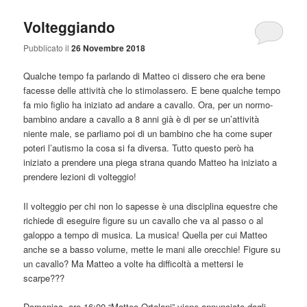
Volteggiando
Pubblicato il
26 Novembre 2018
Qualche tempo fa parlando di Matteo ci dissero che era bene
facesse delle attività che lo stimolassero. E bene qualche tempo
fa mio figlio ha iniziato ad andare a cavallo. Ora, per un normo-
bambino andare a cavallo a 8 anni già è di per se un’attività
niente male, se parliamo poi di un bambino che ha come super
poteri l’autismo la cosa si fa diversa. Tutto questo però ha
iniziato a prendere una piega strana quando Matteo ha iniziato a
prendere lezioni di volteggio!
Il volteggio per chi non lo sapesse è una disciplina equestre che
richiede di eseguire figure su un cavallo che va al passo o al
galoppo a tempo di musica. La musica! Quella per cui Matteo
anche se a basso volume, mette le mani alle orecchie! Figure su
un cavallo? Ma Matteo a volte ha difficoltà a mettersi le
scarpe???
Domenica, ore 16:00 “Matteo Ortolani” viene annunciato dagli