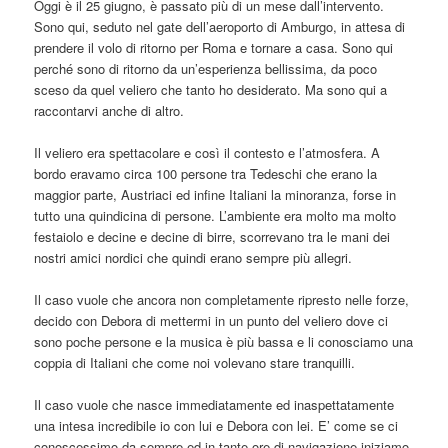
Oggi è il 25 giugno, è passato più di un mese dall’intervento.
Sono qui, seduto nel gate dell’aeroporto di Amburgo, in attesa di
prendere il volo di ritorno per Roma e tornare a casa. Sono qui
perché sono di ritorno da un’esperienza bellissima, da poco
sceso da quel veliero che tanto ho desiderato. Ma sono qui a
raccontarvi anche di altro.
Il veliero era spettacolare e così il contesto e l’atmosfera. A
bordo eravamo circa 100 persone tra Tedeschi che erano la
maggior parte, Austriaci ed infine Italiani la minoranza, forse in
tutto una quindicina di persone. L’ambiente era molto ma molto
festaiolo e decine e decine di birre, scorrevano tra le mani dei
nostri amici nordici che quindi erano sempre più allegri.
Il caso vuole che ancora non completamente ripresto nelle forze,
decido con Debora di mettermi in un punto del veliero dove ci
sono poche persone e la musica è più bassa e li conosciamo una
coppia di Italiani che come noi volevano stare tranquilli.
Il caso vuole che nasce immediatamente ed inaspettatamente
una intesa incredibile io con lui e Debora con lei. E’ come se ci
conoscessimo da sempre ed in tante ore di navigazione iniziamo