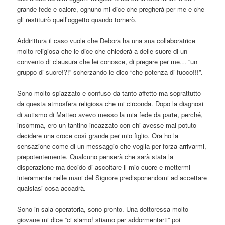
grande fede e calore, ognuno mi dice che pregherà per me e che
gli restituirò quell’oggetto quando tornerò.
Addirittura il caso vuole che Debora ha una sua collaboratrice
molto religiosa che le dice che chiederà a delle suore di un
convento di clausura che lei conosce, di pregare per me… “un
gruppo di suore!?!” scherzando le dico “che potenza di fuoco!!!”.
Sono molto spiazzato e confuso da tanto affetto ma soprattutto
da questa atmosfera religiosa che mi circonda. Dopo la diagnosi
di autismo di Matteo avevo messo la mia fede da parte, perché,
insomma, ero un tantino incazzato con chi avesse mai potuto
decidere una croce così grande per mio figlio. Ora ho la
sensazione come di un messaggio che voglia per forza arrivarmi,
prepotentemente. Qualcuno penserà che sarà stata la
disperazione ma decido di ascoltare il mio cuore e mettermi
interamente nelle mani del Signore predisponendomi ad accettare
qualsiasi cosa accadrà.
Sono in sala operatoria, sono pronto. Una dottoressa molto
giovane mi dice “ci siamo! stiamo per addormentarti” poi