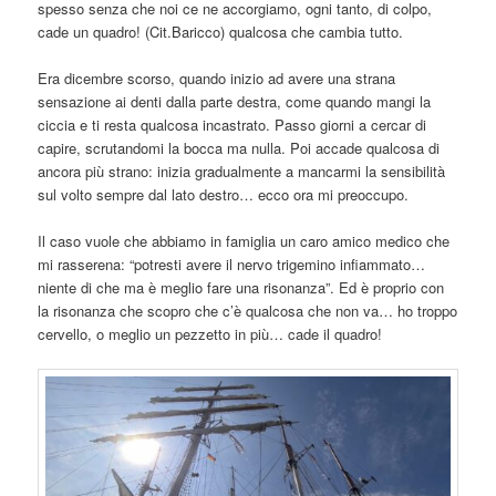
spesso senza che noi ce ne accorgiamo, ogni tanto, di colpo,
cade un quadro! (Cit.Baricco) qualcosa che cambia tutto.
Era dicembre scorso, quando inizio ad avere una strana
sensazione ai denti dalla parte destra, come quando
mangi la
ciccia e ti resta qualcosa incastrato. Passo giorni a cercar di
capire, scrutandomi la bocca ma nulla. Poi accade qualcosa di
ancora più strano: inizia gradualmente a mancarmi la sensibilità
sul volto sempre dal lato destro… ecco ora mi preoccupo.
Il caso vuole che abbiamo in famiglia un caro amico medico che
mi rasserena: “potresti avere il nervo trigemino infiammato…
niente di che ma è meglio fare una risonanza”. Ed è proprio con
la risonanza che scopro che c’è qualcosa che non va… ho troppo
cervello, o meglio un pezzetto in più… cade il quadro!