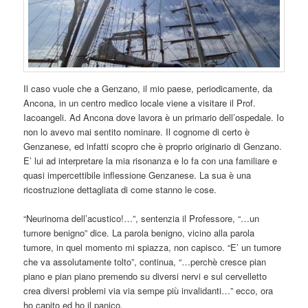
Il caso vuole che a Genzano, il mio paese, periodicamente, da
Ancona, in un centro medico locale viene a visitare il Prof.
Iacoangeli. Ad Ancona dove lavora è un primario dell’ospedale. Io
non lo avevo mai sentito nominare. Il cognome di certo è
Genzanese, ed infatti scopro che è proprio originario di Genzano.
E’ lui ad interpretare la mia risonanza e lo fa con una familiare e
quasi impercettibile inflessione Genzanese. La sua è una
ricostruzione dettagliata di come stanno le cose.
“Neurinoma dell’acustico!…”, sentenzia il Professore, “…un
tumore benigno” dice. La parola benigno, vicino alla parola
tumore, in quel momento mi spiazza, non capisco. “E’ un tumore
che va assolutamente tolto”, continua, “…perchè cresce pian
piano e pian piano premendo su diversi nervi e sul cervelletto
crea diversi problemi via via sempe più invalidanti…” ecco, ora
ho capito ed ho il panico.