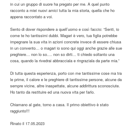
in cui un gruppo di suore ha pregato per me. A quel punto
racconto a miei nuovi amici tutta la mia storia, quella che ho
appena raccontato a voi.
Sento di dover rispondere a quell’uomo e così faccio: “Senti, io
come te ho tantissimi dubbi. Magari è vero, tua figlia potrebbe
impegnare la sua vita in azioni concrete invece di essere chiusa
in un convento… o magari io sono qui oggi anche grazie alle sue
preghiere… non lo so…. non so dirti… ti chiedo soltanto una
cosa, quando la rivedrai abbracciala e ringraziala da parte mia.”
Di tutta questa esperienza, porto con me tantissime cose ma tra
le prime, il calore e le preghiere di tantissime persone, alcune da
sempre vicine, altre inaspettate, alcune addirittura sconosciute.
Ho tanto da restituire ed una nuova vita per farlo.
Chiamano al gate, torno a casa. Il primo obiettivo è stato
raggiunto!!!
Rinato il 17.05.2023