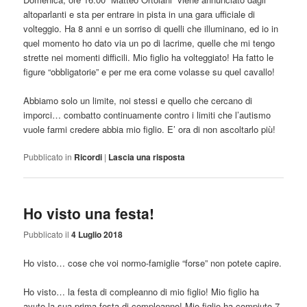
altoparlanti e sta per entrare in pista in una gara ufficiale di
volteggio. Ha 8 anni e un sorriso di quelli che illuminano, ed io in
quel momento ho dato via un po di lacrime, quelle che mi tengo
strette nei momenti difficili. Mio figlio ha volteggiato! Ha fatto le
figure “obbligatorie” e per me era come volasse su quel cavallo!
Abbiamo solo un limite, noi stessi e quello che cercano di
imporci… combatto continuamente contro i limiti che l’autismo
vuole farmi credere abbia mio figlio. E’ ora di non ascoltarlo più!
Pubblicato in
Ricordi
|
Lascia una risposta
Ho visto una festa!
Pubblicato il
4 Luglio 2018
Ho visto… cose che voi normo-famiglie “forse” non potete capire.
Ho visto… la festa di compleanno di mio figlio! Mio figlio ha
avuto la sua prima festa di compleanno! Mio figlio ha compiuto 7