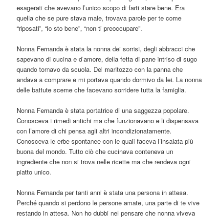
esagerati che avevano l’unico scopo di farti stare bene. Era
quella che se pure stava male, trovava parole per te come
“riposati”, “io sto bene”, “non ti preoccupare”.
Nonna Fernanda è stata la nonna dei sorrisi, degli abbracci che
sapevano di cucina e d’amore, della fetta di pane intriso di sugo
quando tornavo da scuola. Del maritozzo con la panna che
andava a comprare e mi portava quando dormivo da lei. La nonna
delle battute sceme che facevano sorridere tutta la famiglia.
Nonna Fernanda è stata portatrice di una saggezza popolare.
Conosceva i rimedi antichi ma che funzionavano e li dispensava
con l’amore di chi pensa agli altri incondizionatamente.
Conosceva le erbe spontanee con le quali faceva l’insalata più
buona del mondo. Tutto ciò che cucinava conteneva un
ingrediente che non si trova nelle ricette ma che rendeva ogni
piatto unico.
Nonna Fernanda per tanti anni è stata una persona in attesa.
Perché quando si perdono le persone amate, una parte di te vive
restando in attesa. Non ho dubbi nel pensare che nonna viveva