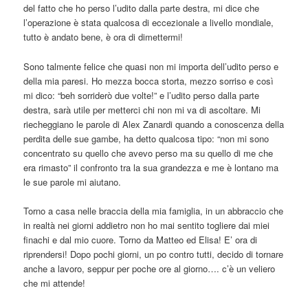
del fatto che ho perso l’udito dalla parte destra, mi dice che
l’operazione è stata qualcosa di eccezionale a livello mondiale,
tutto è andato bene, è ora di dimettermi!
Sono talmente felice che quasi non mi importa dell’udito perso e
della mia paresi. Ho mezza bocca storta, mezzo sorriso e così
mi dico: “beh sorriderò due volte!” e l’udito perso dalla parte
destra, sarà utile per metterci chi non mi va di ascoltare. Mi
riecheggiano le parole di Alex Zanardi quando a conoscenza della
perdita delle sue gambe, ha detto qualcosa tipo: “non mi sono
concentrato su quello che avevo perso ma su quello di me che
era rimasto” il confronto tra la sua grandezza e me è lontano ma
le sue parole mi aiutano.
Torno a casa nelle braccia della mia famiglia, in un abbraccio che
in realtà nei giorni addietro non ho mai sentito togliere dai miei
finachi e dal mio cuore. Torno da Matteo ed Elisa! E’ ora di
riprendersi! Dopo pochi giorni, un po contro tutti, decido di tornare
anche a lavoro, seppur per poche ore al giorno…. c’è un veliero
che mi attende!