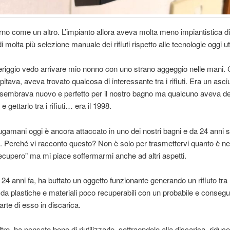
rno come un altro. L’impianto allora aveva molta meno impiantistica di
i molta più selezione manuale dei rifiuti rispetto alle tecnologie oggi ut
riggio vedo arrivare mio nonno con uno strano aggeggio nelle mani
itava, aveva trovato qualcosa di interessante tra i rifiuti. Era un asc
e sembrava nuovo e perfetto per il nostro bagno ma qualcuno aveva de
e gettarlo tra i rifiuti… era il 1998.
ugamani oggi è ancora attaccato in uno dei nostri bagni e da 24 anni s
. Perché vi racconto questo? Non è solo per trasmettervi quanto è nel
recupero” ma mi piace soffermarmi anche ad altri aspetti.
24 anni fa, ha buttato un oggetto funzionante generando un rifiuto tra l
a plastiche e materiali poco recuperabili con un probabile e conseg
arte di esso in discarica.
ro, ha pensato bene di riutilizzarlo, sottraendolo alla discarica, riduc