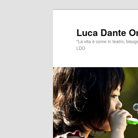
Vai
al
contenuto
Luca Dante Or
principale
"La vita è come in teatro, bisogn
LDO