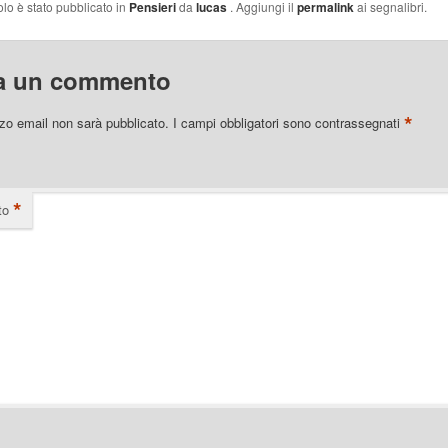
olo è stato pubblicato in
Pensieri
da
lucas
. Aggiungi il
permalink
ai segnalibri.
a un commento
*
izzo email non sarà pubblicato.
I campi obbligatori sono contrassegnati
*
to