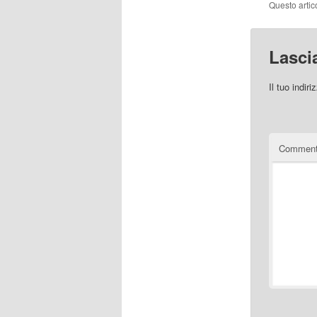
Questo artic
Lasci
Il tuo indir
Commen