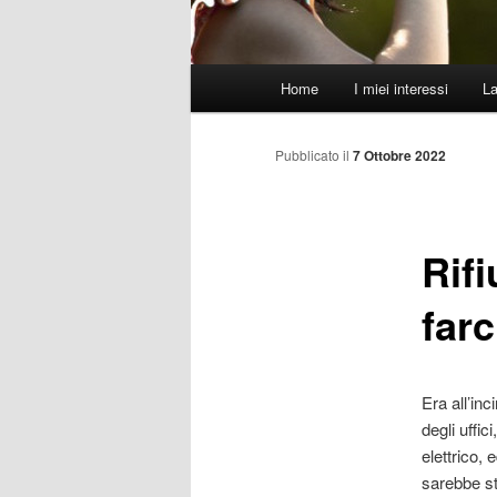
Menu
Home
I miei interessi
L
principale
Pubblicato il
7 Ottobre 2022
Rif
farc
Era all’in
degli uffic
elettrico, 
sarebbe st