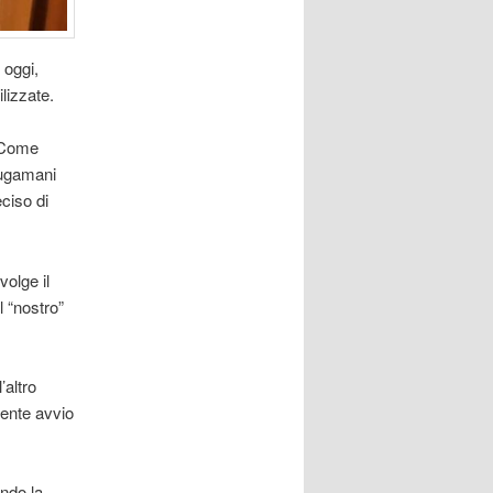
 oggi,
ilizzate.
. Come
iugamani
ciso di
volge il
 “nostro”
’altro
uente avvio
endo la