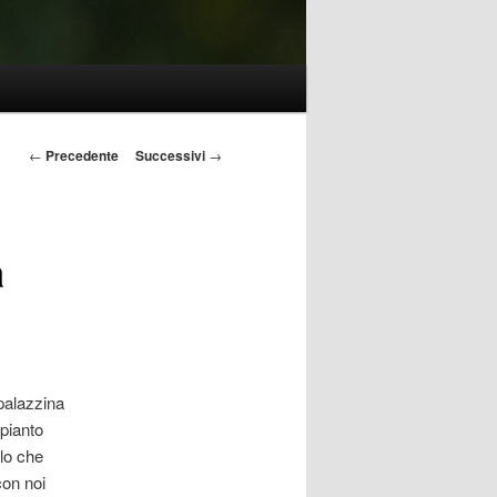
Navigazione
←
Precedente
Successivi
→
articolo
a
palazzina
mpianto
llo che
con noi