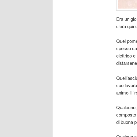
Era un gio
c’era quind
Quel pome
spesso cap
elettrico 
disfarsene 
Quell’asci
suo lavoro
animo il “
Qualcuno, 
composto d
di buona p
Qualcun alt