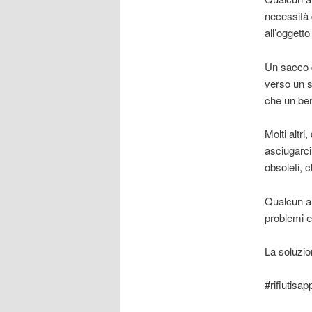
necessità 
all’oggett
Un sacco d
verso un s
che un ben
Molti altri
asciugarci
obsoleti, 
Qualcun al
problemi 
La soluzion
#rifiutis