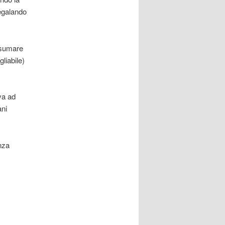
regalando
nsumare
liabile)
ava ad
ani
nza