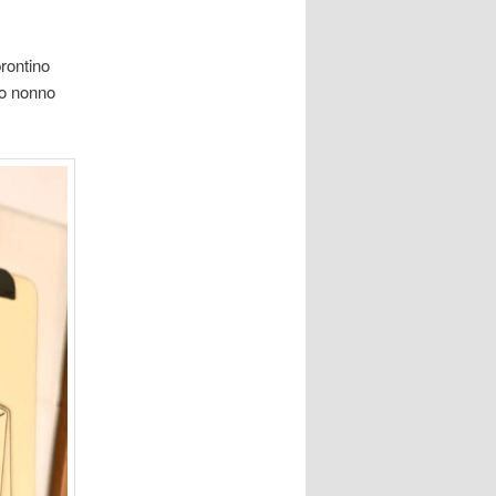
prontino
ro nonno