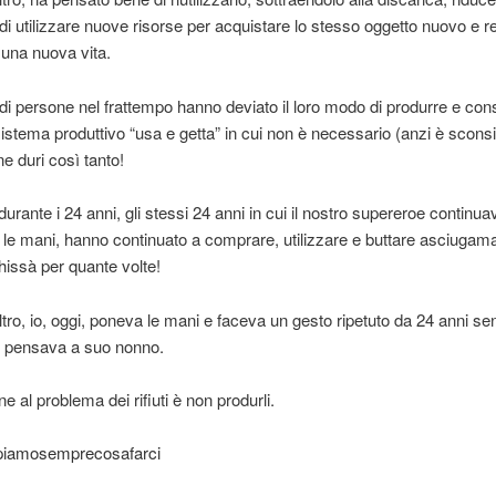
di utilizzare nuove risorse per acquistare lo stesso oggetto nuovo e 
o una nuova vita.
i persone nel frattempo hanno deviato il loro modo di produrre e co
istema produttivo “usa e getta” in cui non è necessario (anzi è sconsig
e duri così tanto!
, durante i 24 anni, gli stessi 24 anni in cui il nostro supereroe continu
 le mani, hanno continuato a comprare, utilizzare e buttare asciugam
chissà per quante volte!
tro, io, oggi, poneva le mani e faceva un gesto ripetuto da 24 anni se
e pensava a suo nonno.
e al problema dei rifiuti è non produrli.
appiamosemprecosafarci