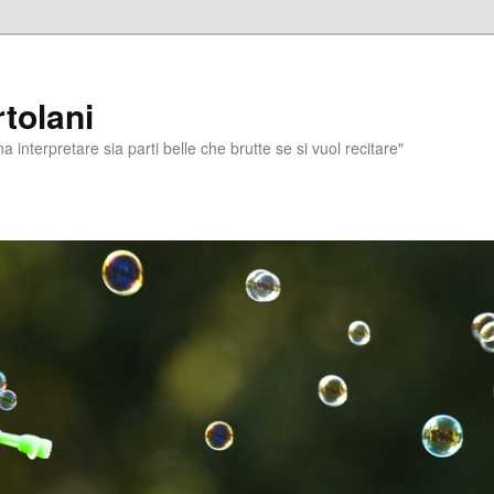
tolani
a interpretare sia parti belle che brutte se si vuol recitare"