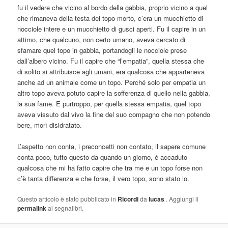
fu il vedere che vicino al bordo della gabbia, proprio vicino a quel
che rimaneva della testa del topo morto, c’era un mucchietto di
nocciole intere e un mucchietto di gusci aperti. Fu il capire in un
attimo, che qualcuno, non certo umano, aveva cercato di
sfamare quel topo in gabbia, portandogli le nocciole prese
dall’albero vicino. Fu il capire che “l’empatia”, quella stessa che
di solito si attribuisce agli umani, era qualcosa che apparteneva
anche ad un animale come un topo. Perché solo per empatia un
altro topo aveva potuto capire la sofferenza di quello nella gabbia,
la sua fame. E purtroppo, per quella stessa empatia, quel topo
aveva vissuto dal vivo la fine del suo compagno che non potendo
bere, morì disidratato.
L’aspetto non conta, i preconcetti non contato, il sapere comune
conta poco, tutto questo da quando un giorno, è accaduto
qualcosa che mi ha fatto capire che tra me e un topo forse non
c’è tanta differenza e che forse, il vero topo, sono stato io.
Questo articolo è stato pubblicato in
Ricordi
da
lucas
. Aggiungi il
permalink
ai segnalibri.