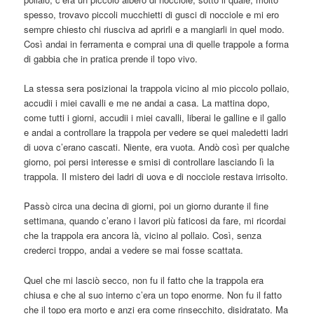
spesso, trovavo piccoli mucchietti di gusci di nocciole e mi ero
sempre chiesto chi riusciva ad aprirli e a mangiarli in quel modo.
Così andai in ferramenta e comprai una di quelle trappole a forma
di gabbia che in pratica prende il topo vivo.
La stessa sera posizionai la trappola vicino al mio piccolo pollaio,
accudii i miei cavalli e me ne andai a casa. La mattina dopo,
come tutti i giorni, accudii i miei cavalli, liberai le galline e il gallo
e andai a controllare la trappola per vedere se quei maledetti ladri
di uova c’erano cascati. Niente, era vuota. Andò così per qualche
giorno, poi persi interesse e smisi di controllare lasciando lì la
trappola. Il mistero dei ladri di uova e di nocciole restava irrisolto.
Passò circa una decina di giorni, poi un giorno durante il fine
settimana, quando c’erano i lavori più faticosi da fare, mi ricordai
che la trappola era ancora là, vicino al pollaio. Così, senza
crederci troppo, andai a vedere se mai fosse scattata.
Quel che mi lasciò secco, non fu il fatto che la trappola era
chiusa e che al suo interno c’era un topo enorme. Non fu il fatto
che il topo era morto e anzi era come rinsecchito, disidratato. Ma