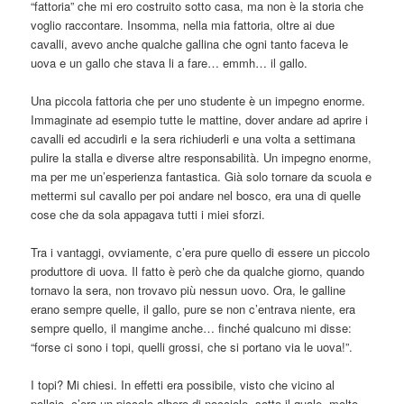
“fattoria” che mi ero costruito sotto casa, ma non è la storia che
voglio raccontare. Insomma, nella mia fattoria, oltre ai due
cavalli, avevo anche qualche gallina che ogni tanto faceva le
uova e un gallo che stava li a fare… emmh… il gallo.
Una piccola fattoria che per uno studente è un impegno enorme.
Immaginate ad esempio tutte le mattine, dover andare ad aprire i
cavalli ed accudirli e la sera richiuderli e una volta a settimana
pulire la stalla e diverse altre responsabilità. Un impegno enorme,
ma per me un’esperienza fantastica. Già solo tornare da scuola e
mettermi sul cavallo per poi andare nel bosco, era una di quelle
cose che da sola appagava tutti i miei sforzi.
Tra i vantaggi, ovviamente, c’era pure quello di essere un piccolo
produttore di uova. Il fatto è però che da qualche giorno, quando
tornavo la sera, non trovavo più nessun uovo. Ora, le galline
erano sempre quelle, il gallo, pure se non c’entrava niente, era
sempre quello, il mangime anche… finché qualcuno mi disse:
“forse ci sono i topi, quelli grossi, che si portano via le uova!”.
I topi? Mi chiesi. In effetti era possibile, visto che vicino al
pollaio, c’era un piccolo albero di nocciole, sotto il quale, molto