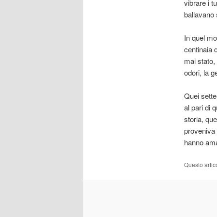
vibrare i t
ballavano 
In quel mo
centinaia 
mai stato,
odori, la 
Quei sette
al pari di
storia, que
proveniva 
hanno amat
Questo artic