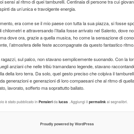
uoi sensi al ritmo di quei tamburelli. Centinaia di persone tra cui giova
spinti da un’unica e travolgente energia.
mento, era come se il mio paese con tutta la sua piazza, si fosse spo
di chilometri e attraversando l’Italia fosse arrivato nel Salento, dove n
 ma dove ora, grazie a quella musica, ho come la sensazione di cono
gente, l’atmosfera delle feste accompagnate da questo fantastico ritmo
 ragazzi, sul palco, non stavano semplicemente suonando. Con la lo
 quegli anziani che nelle tribù tramandano legende, stavano raccontando
lla della loro terra. Da solo, quel gesto preciso che colpiva il tamburell
da generazioni e generazioni di loro compaesani che al ritmo di quell
o, lavorato, sofferto ma soprattutto ballato.
olo è stato pubblicato in
Pensieri
da
lucas
. Aggiungi il
permalink
ai segnalibri.
Proudly powered by WordPress