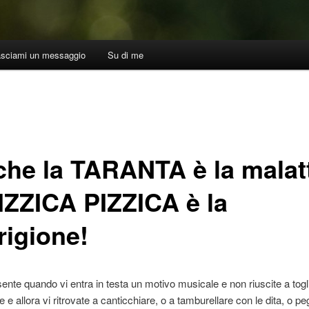
asciami un messaggio
Su di me
che la TARANTA è la malatt
PIZZICA PIZZICA è la
rigione!
ente quando vi entra in testa un motivo musicale e non riuscite a togl
 e allora vi ritrovate a canticchiare, o a tamburellare con le dita, o pe