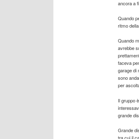
ancora a f
Quando però
ritmo dell
Quando mi
avrebbe su
prettament
faceva pen
garage di m
sono andat
per ascolt
Il gruppo 
interessav
grande dis
Grande dis
tra cui il 