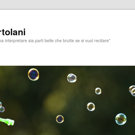
tolani
a interpretare sia parti belle che brutte se si vuol recitare"