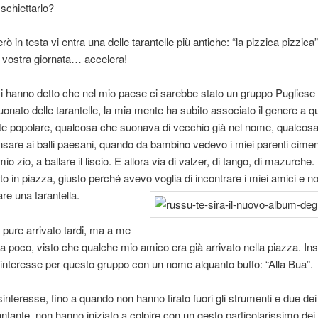
ischiettarlo?
 in testa vi entra una delle tarantelle più antiche: “la pizzica pizzica”, 
a vostra giornata… accelera!
 hanno detto che nel mio paese ci sarebbe stato un gruppo Pugliese
onato delle tarantelle, la mia mente ha subito associato il genere a q
e popolare, qualcosa che suonava di vecchio già nel nome, qualcos
sare ai balli paesani, quando da bambino vedevo i miei parenti cimen
io zio, a ballare il liscio. E allora via di valzer, di tango, di mazurch
o in piazza, giusto perché avevo voglia di incontrare i miei amici e no
are una tarantella.
è pure arrivato tardi, ma a me
a poco, visto che qualche mio amico era già arrivato nella piazza. I
interesse per questo gruppo con un nome alquanto buffo: “Alla Bua”.
interesse, fino a quando non hanno tirato fuori gli strumenti e due dei
cantante, non hanno iniziato a colpire con un gesto particolarissimo dei 