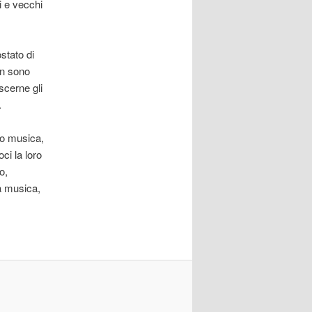
ni e vecchi
stato di
on sono
scerne gli
.
ro musica,
ci la loro
o,
a musica,