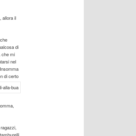
allora il
 che
ualcosa di
a che mi
tarsi nel
e. Insomma
n di certo
nsomma,
 ragazzi,
tamburelli,