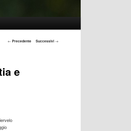
Navigazione
←
Precedente
Successivi
→
articolo
ia e
iervelo
ggio