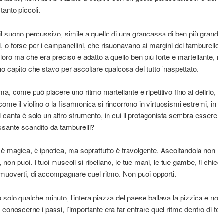
anto piccoli.
il suono percussivo, simile a quello di una grancassa di ben più grand
, o forse per i campanellini, che risuonavano ai margini del tamburell
o loro ma che era preciso e adatto a quello ben più forte e martellant
ho capito che stavo per ascoltare qualcosa del tutto inaspettato.
, come può piacere uno ritmo martellante e ripetitivo fino al delirio, 
ome il violino o la fisarmonica si rincorrono in virtuosismi estremi, in 
i canta è solo un altro strumento, in cui il protagonista sembra essere
ssante scandito da tamburelli?
 è magica, è ipnotica, ma soprattutto è travolgente. Ascoltandola non 
 non puoi. I tuoi muscoli si ribellano, le tue mani, le tue gambe, ti chi
i muoverti, di accompagnare quel ritmo. Non puoi opporti.
 solo qualche minuto, l’intera piazza del paese ballava la pizzica e n
conoscerne i passi, l’importante era far entrare quel ritmo dentro di te