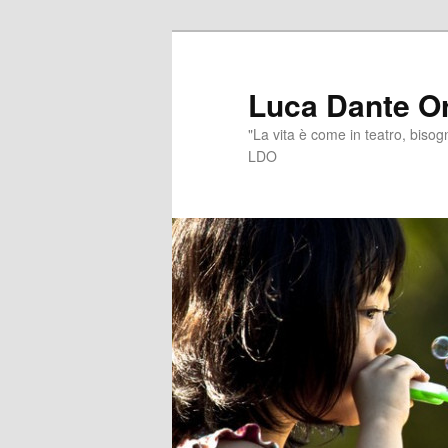
Vai
al
contenuto
Luca Dante Or
principale
"La vita è come in teatro, bisogn
LDO