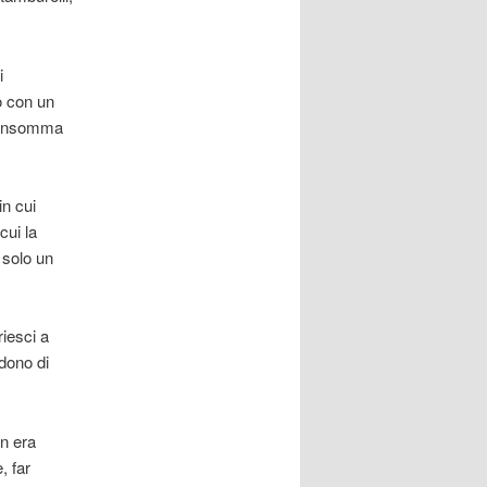
i
o con un
e, insomma
in cui
cui la
 solo un
riesci a
edono di
on era
, far