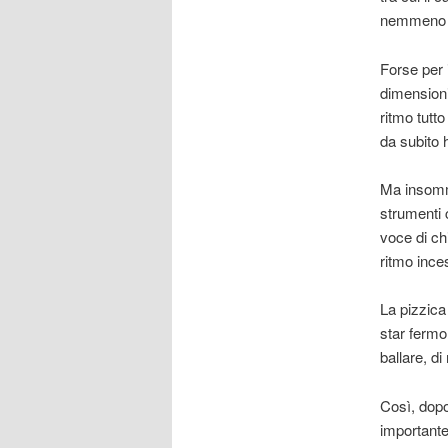
nemmeno t
Forse per 
dimensioni
ritmo tutt
da subito 
Ma insomma
strumenti c
voce di ch
ritmo ince
La pizzica
star fermo,
ballare, d
Così, dopo
importante 