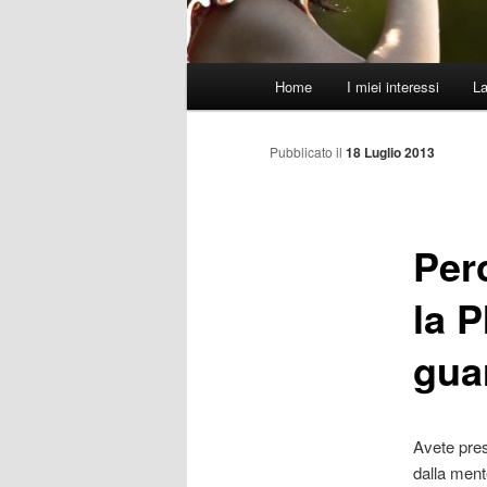
Menu
Home
I miei interessi
L
principale
Pubblicato il
18 Luglio 2013
Per
la 
gua
Avete pres
dalla mente