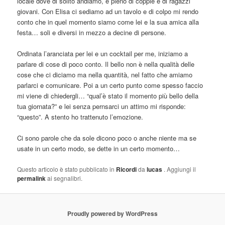
locale dove di solito andiamo, è pieno di coppie e di ragazzi
giovani. Con Elisa ci sediamo ad un tavolo e di colpo mi rendo
conto che in quel momento siamo come lei e la sua amica alla
festa… soli e diversi in mezzo a decine di persone.
Ordinata l’aranciata per lei e un cocktail per me, iniziamo a
parlare di cose di poco conto. Il bello non è nella qualità delle
cose che ci diciamo ma nella quantità, nel fatto che amiamo
parlarci e comunicare. Poi a un certo punto come spesso faccio
mi viene di chiedergli… “qual’è stato il momento più bello della
tua giornata?” e lei senza pernsarci un attimo mi risponde:
“questo”. A stento ho trattenuto l’emozione.
Ci sono parole che da sole dicono poco o anche niente ma se
usate in un certo modo, se dette in un certo momento…
Questo articolo è stato pubblicato in
Ricordi
da
lucas
. Aggiungi il
permalink
ai segnalibri.
Proudly powered by WordPress