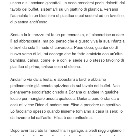
urlano e si lanciano giocattoli, la vedo prendersi pochi dolcetti dal
tavolo del buffet, sistemarli su un piattino di plastica, versarsi
l’aranciata in un bicchiere di plastica e poi sedersi ad un tavolino,
di plastica anch’esso.
Seduta la in mezzo mi fa un po tenerezza, mi piacerebbe andare
lì ad abbracciarla, ma poi penso che è giusto viva la sua infanzia
e trovi da sola il modo di cavarsela. Poco dopo, guardando di
nuovo verso di lei, mi accorgo che ha fatto amicizia con un’altra
bambina, calma, come lei e con lei siede sullo stesso tavolino di
plastica di prima, chissà cosa si dicono.
Andiamo via dalla festa, è abbastanza tardi e abbiamo
praticamente già cenato spizzicando sul tavolo del buffet. Non
pienamente soddisfatto chiedo a Doriana di andare in qualche
locale per mangiare ancora qualcosa. Doriana però è stanca e
così mi viene l’idea di andare con Elisa a prendere un aperitivo.
Lo facciamo spesso quando insieme torniamo a casa la sera: io
da lavoro e lei dall’asilo. Elisa è contentissima.
Dopo aver lasciato la macchina in garage, a piedi raggiungiamo il