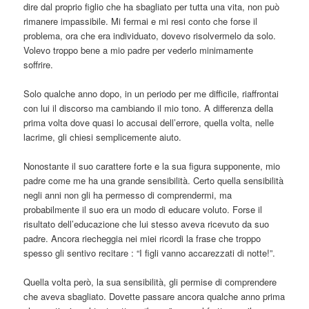
dire dal proprio figlio che ha sbagliato per tutta una vita, non può
rimanere impassibile. Mi fermai e mi resi conto che forse il
problema, ora che era individuato, dovevo risolvermelo da solo.
Volevo troppo bene a mio padre per vederlo minimamente
soffrire.
Solo qualche anno dopo, in un periodo per me difficile, riaffrontai
con lui il discorso ma cambiando il mio tono. A differenza della
prima volta dove quasi lo accusai dell’errore, quella volta, nelle
lacrime, gli chiesi semplicemente aiuto.
Nonostante il suo carattere forte e la sua figura supponente, mio
padre come me ha una grande sensibilità. Certo quella sensibilità
negli anni non gli ha permesso di comprendermi, ma
probabilmente il suo era un modo di educare voluto. Forse il
risultato dell’educazione che lui stesso aveva ricevuto da suo
padre. Ancora riecheggia nei miei ricordi la frase che troppo
spesso gli sentivo recitare : “I figli vanno accarezzati di notte!”.
Quella volta però, la sua sensibilità, gli permise di comprendere
che aveva sbagliato. Dovette passare ancora qualche anno prima