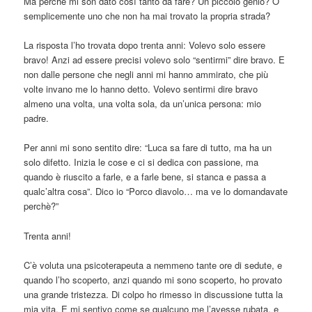
Ma perché mi son dato così tanto da fare? Un piccolo genio? O
semplicemente uno che non ha mai trovato la propria strada?
La risposta l’ho trovata dopo trenta anni: Volevo solo essere
bravo! Anzi ad essere precisi volevo solo “sentirmi” dire bravo. E
non dalle persone che negli anni mi hanno ammirato, che più
volte invano me lo hanno detto. Volevo sentirmi dire bravo
almeno una volta, una volta sola, da un’unica persona: mio
padre.
Per anni mi sono sentito dire: “Luca sa fare di tutto, ma ha un
solo difetto. Inizia le cose e ci si dedica con passione, ma
quando è riuscito a farle, e a farle bene, si stanca e passa a
qualc’altra cosa”. Dico io “Porco diavolo… ma ve lo domandavate
perchè?”
Trenta anni!
C’è voluta una psicoterapeuta a nemmeno tante ore di sedute, e
quando l’ho scoperto, anzi quando mi sono scoperto, ho provato
una grande tristezza. Di colpo ho rimesso in discussione tutta la
mia vita. E mi sentivo come se qualcuno me l’avesse rubata, e