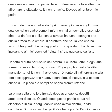
quel qualcuno era mio padre. Non mi rimaneva da fare altro che
affrontare la situazione. E non fu facile. Dovevo affrontare mio
padre.
E’ normale che un padre sia il primo esempio per un figlio, ma
quando hai un padre come il mio, non hai un semplice esempio,
che ti fa da faro e ti illumina la strada; hai una montagna che
quella strada te la ombra. Il carattere che ha, la vita che ha
avuto, i traguardi che ha raggiunto; tutto questo lo ha da sempre
ingigantito ai miei occhi ed i giganti si sa, guardano dall’alto.
Ho fatto di tutto per uscire dall’ombra. Ho usato l’arte in ogni sua
forma; ho usato la forza, ho usato l’ingegno, ho usato l’abilità
manuale: tutto! E non mi arrendevo. Difronte all’indifferenza o alla
totale disapprovazione ripartivo con altro, di nuovo, alla ricerca
anche di un piccolo e semplice segno d’ammirazione.
La prima volta che lo affrontai, dopo aver capito, dovetti
arrestarmi di colpo. Quando dopo poche parole entrai nel
discorso e iniziai a fargli capire cosa avevo dentro, lo vidi
cambiare d’improvviso. Un genitore che dopo trent’anni si sente