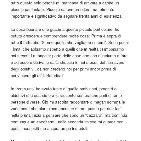
tutto questo solo perché mi mancava di arrivare a capire un
piccolo particolare. Piccolo da comprendere ma talmente
importante e significativo da segnare trenta anni di esistenza.
La cosa buona è che grazie a questo piccolo particolare, ho
potuto crescere e comprendere molte cose. Prima e sopra di
tutto il fatto che “Siamo quello che vogliamo essere”. Sono pochi
i limiti che abbiamo rispetto a quelli che in realtà ci imponiamo
noi stessi. La maggior parte delle cose che non riusciamo a fare
o ad essere derivano dalla sfiducia in noi stessi, dal non avere
degli obiettivi, da non crederci noi per primi ancor prima di
convincere gli altri. Retorica?
In trenta anni ho avuto tante di quelle ambizioni, progetti o
obiettivi che quando ora lo racconto sembra che parli di tante
persone diverse. Chi mi ascolta raccontare o magari somma le
varie cose che pian piano conosce di me, passa per due fasi:
nella prima inizia a pensare che sono un “cazzaro”, ma continua
comunque ad ascoltarmi; nella seconda invece mi guarda con
occhi incuriositi ma ancora un po increduli.